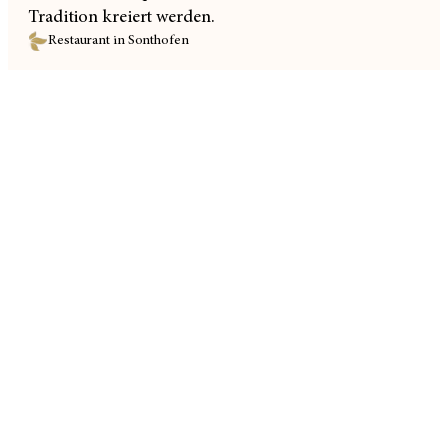
Tradition kreiert werden.
Restaurant in Sonthofen
Lieferservice im Allgäu
Abholung vor Ort
Bequeme Online-Bestellung
ONLINE BESTELLEN
TISCH RESERVIEREN