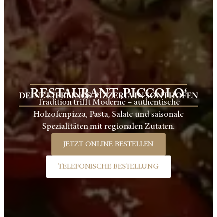
RESTAURANT ‚PICCOLO‘
DEINE LIEBLINGS-PIZZERIA IN SONTHOFEN
Tradition trifft Moderne – authentische
Holzofenpizza, Pasta, Salate und saisonale
Spezialitäten mit regionalen Zutaten.
JETZT ONLINE BESTELLEN
TELEFONISCHE BESTELLUNG